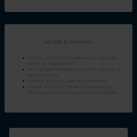
WEITERE BLOGARTIKEL
Warum wird Wahrheit unterdrückt – und was
kannst du dagegen tun?
Die 5 größten Wahrheitsblockaden – und wie du
sie durchbrichst
Der Mut, der Dein Leben verändern kann
Freiheit beginnt mit kleinen Entscheidungen:
Dein Weg zu einem selbstbestimmten Leben